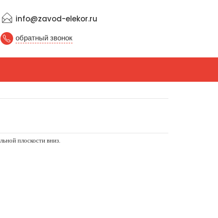
info@zavod-elekor.ru
обратный звонок
льной плоскости вниз.